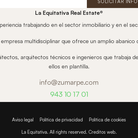
SOLICITAR INF
La Equitativa Real Estate®
riencia trabajando en el sector inmobiliario y en el sec
mpresa multidisciplinar que ofrece un amplio abanico d
tectos, arquitectos técnicos e ingenieros que trabaja d
ellos en plantilla.
info@zumarpe.com
943 10 17 01
Aviso legal
Política de privacidad
Política de cookies
La Equitativa. All rights reserved.
Creditos web
.